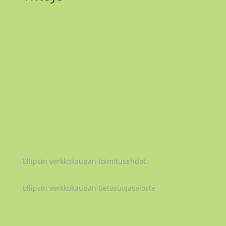
Email
maria.matilainen@ellipsi.me
Instagram
@maria_ellipsi
Ellipsi Oy
2979032-5
Ellipsin verkkokaupan toimitusehdot
Ellipsin verkkokaupan tietosuojaseloste