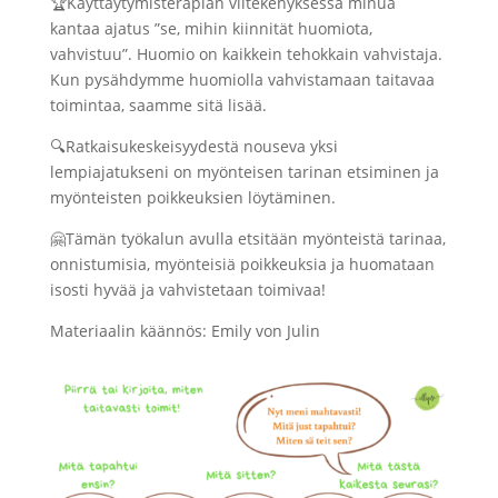
🏆Käyttäytymisterapian viitekehyksessä minua
kantaa ajatus ”se, mihin kiinnität huomiota,
vahvistuu”. Huomio on kaikkein tehokkain vahvistaja.
Kun pysähdymme huomiolla vahvistamaan taitavaa
toimintaa, saamme sitä lisää.
🔍Ratkaisukeskeisyydestä nouseva yksi
lempiajatukseni on myönteisen tarinan etsiminen ja
myönteisten poikkeuksien löytäminen.
🤗Tämän työkalun avulla etsitään myönteistä tarinaa,
onnistumisia, myönteisiä poikkeuksia ja huomataan
isosti hyvää ja vahvistetaan toimivaa!
Materiaalin käännös:
Emily von Julin