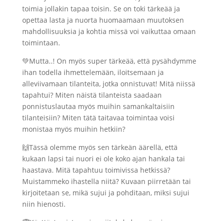
toimia jollakin tapaa toisin. Se on toki tärkeää ja
opettaa lasta ja nuorta huomaamaan muutoksen
mahdollisuuksia ja kohtia missä voi vaikuttaa omaan
toimintaan.
💚Mutta..! On myös super tärkeää, että pysähdymme
ihan todella ihmettelemään, iloitsemaan ja
alleviivamaan tilanteita, jotka onnistuvat! Mitä niissä
tapahtui? Miten näistä tilanteista saadaan
ponnistuslautaa myös muihin samankaltaisiin
tilanteisiin? Miten tätä taitavaa toimintaa voisi
monistaa myös muihin hetkiin?
🙌Tässä olemme myös sen tärkeän äärellä, että
kukaan lapsi tai nuori ei ole koko ajan hankala tai
haastava. Mitä tapahtuu toimivissa hetkissä?
Muistammeko ihastella niitä? Kuvaan piirretään tai
kirjoitetaan se, mikä sujui ja pohditaan, miksi sujui
niin hienosti.