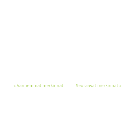
Kuvitettu päiväjärjetys Kuvat on huippu juttu
kaikille lapsille arkea selkiyttämään, ja
varsinkin lapsille, jotka ovat erityisiä. Kuvien
avulla voi ✅Ennakoida tulevaa ✅Vähentää
jumitilanteita ja kiukustumisia ✅Luoda selkeää
rytmiä päivään ✅Tukea lapsen...
« Vanhemmat merkinnät
Seuraavat merkinnät »