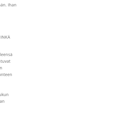
ään. Ihan
MINKÄ
Yleensä
tuvat
en
unteen
iukun
aan