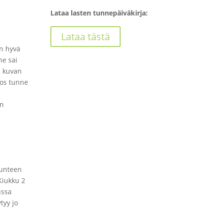
Lataa lasten tunnepäiväkirja:
Lataa tästä
On hyvä
ne sai
n kuvan
Jos tunne
an
tunteen
Kiukku 2
nssa
tyy jo