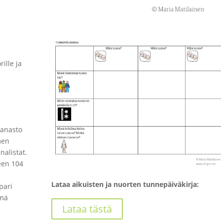
ille ja
sanasto
men
nalistat.
een 104
Lataa aikuisten ja nuorten tunnepäiväkirja:
pari
ämä
Lataa tästä