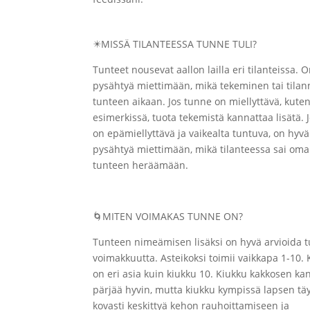
✴️
MISSÄ TILANTEESSA TUNNE TULI?
Tunteet nousevat aallon lailla eri tilanteissa. 
pysähtyä miettimään, mikä tekeminen tai tilan
tunteen aikaan. Jos tunne on miellyttävä, kute
esimerkissä, tuota tekemistä kannattaa lisätä. 
on epämiellyttävä ja vaikealta tuntuva, on hyvä
pysähtyä miettimään, mikä tilanteessa sai om
tunteen heräämään.
🌀
MITEN VOIMAKAS TUNNE ON?
Tunteen nimeämisen lisäksi on hyvä arvioida 
voimakkuutta. Asteikoksi toimii vaikkapa 1-10. 
on eri asia kuin kiukku 10. Kiukku kakkosen ka
pärjää hyvin, mutta kiukku kympissä lapsen täy
kovasti keskittyä kehon rauhoittamiseen ja