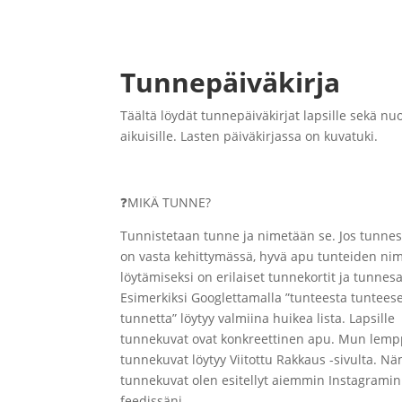
Tunnepäiväkirja
Täältä löydät tunnepäiväkirjat lapsille sekä nuor
aikuisille. Lasten päiväkirjassa on kuvatuki.
❓
MIKÄ TUNNE?
Tunnistetaan tunne ja nimetään se. Jos tunne
on vasta kehittymässä, hyvä apu tunteiden ni
löytämiseksi on erilaiset tunnekortit ja tunnesa
Esimerkiksi Googlettamalla ”tunteesta tuntees
tunnetta” löytyy valmiina huikea lista. Lapsille
tunnekuvat ovat konkreettinen apu. Mun lemp
tunnekuvat löytyy Viitottu Rakkaus -sivulta. N
tunnekuvat olen esitellyt aiemmin Instagramin
feedissäni.