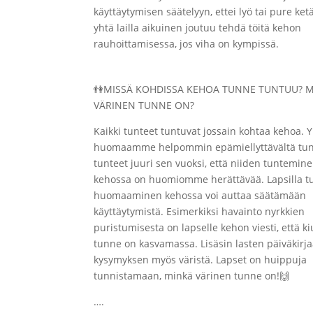
käyttäytymisen säätelyyn, ettei lyö tai pure ket
yhtä lailla aikuinen joutuu tehdä töitä kehon
rauhoittamisessa, jos viha on kympissä.
👫
MISSÄ KOHDISSA KEHOA TUNNE TUNTUU? 
VÄRINEN TUNNE ON?
Kaikki tunteet tuntuvat jossain kohtaa kehoa. 
huomaamme helpommin epämiellyttävältä tun
tunteet juuri sen vuoksi, että niiden tuntemin
kehossa on huomiomme herättävää. Lapsilla t
huomaaminen kehossa voi auttaa säätämään
käyttäytymistä. Esimerkiksi havainto nyrkkien
puristumisesta on lapselle kehon viesti, että k
tunne on kasvamassa. Lisäsin lasten päiväkirj
kysymyksen myös väristä. Lapset on huippuja
tunnistamaan, minkä värinen tunne on!
🙌
….