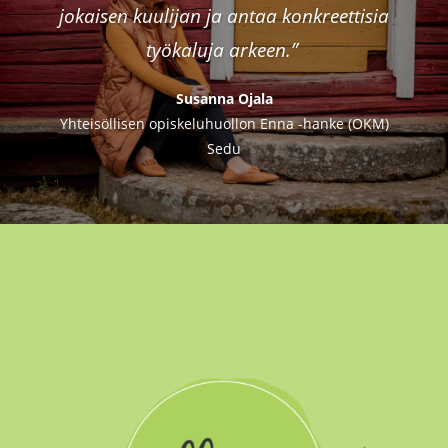
jokaisen kuulijan ja antaa konkreettisia
työkaluja arkeen.”
Susanna Ojala
Yhteisöllisen opiskeluhuollon Enna -hanke (OKM)
Sedu