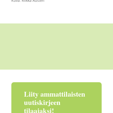
Kuva: Riikka Austen
Liity ammattilaisten
uutiskirjeen
tilaajaksi!