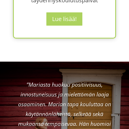
täydennyskoulutuspäivät
Lue lisää!
”Mariasta huokuu positiivisuus,
innostuneisuus ja mielettömän laaja
osaaminen. Marian tapa kouluttaa on
käytännönläheistä, selkeää sekä
mukaansa tempaisevaa. Hän huomioi