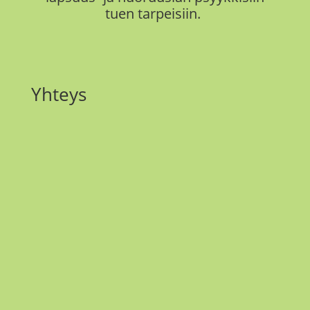
tuen tarpeisiin.
Yhteys
Email
maria.matilainen@ellipsi.me
Instagram
@maria_ellipsi
Ellipsi Oy
2979032-5