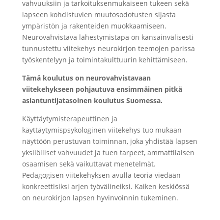
vahvuuksiin ja tarkoituksenmukaiseen tukeen sekä
lapseen kohdistuvien muutosodotusten sijasta
ympäristön ja rakenteiden muokkaamiseen.
Neurovahvistava lähestymistapa on kansainvälisesti
tunnustettu viitekehys neurokirjon teemojen parissa
työskentelyyn ja toimintakulttuurin kehittämiseen.
Tämä koulutus on neurovahvistavaan
viitekehykseen pohjautuva ensimmäinen pitkä
asiantuntijatasoinen koulutus Suomessa.
Käyttäytymisterapeuttinen ja
käyttäytymispsykologinen viitekehys tuo mukaan
näyttöön perustuvan toiminnan, joka yhdistää lapsen
yksilölliset vahvuudet ja tuen tarpeet, ammattilaisen
osaamisen sekä vaikuttavat menetelmät.
Pedagogisen viitekehyksen avulla teoria viedään
konkreettisiksi arjen työvälineiksi. Kaiken keskiössä
on neurokirjon lapsen hyvinvoinnin tukeminen.