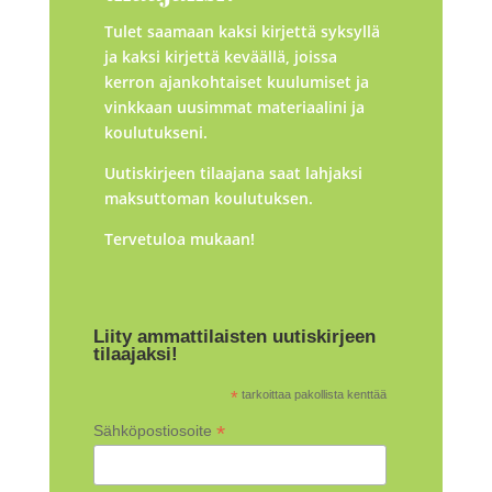
Tulet saamaan kaksi kirjettä syksyllä
ja kaksi kirjettä keväällä, joissa
kerron ajankohtaiset kuulumiset ja
vinkkaan uusimmat materiaalini ja
koulutukseni.
Uutiskirjeen tilaajana saat lahjaksi
maksuttoman koulutuksen.
Tervetuloa mukaan!
Liity ammattilaisten uutiskirjeen
tilaajaksi!
*
tarkoittaa pakollista kenttää
*
Sähköpostiosoite