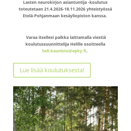
Lasten neurokirjon asiantuntija -koulutus
toteutetaan 21.4.2026-18.11.2026 yhteistyössä
Etelä-Pohjanmaan kesäyliopiston kanssa.
Varaa itsellesi paikka laittamalla viestiä
koulutussuunnittelija Helille osoitteella
heli.kaunisto@epky.fi
.
Lue lisää koulutuksesta!