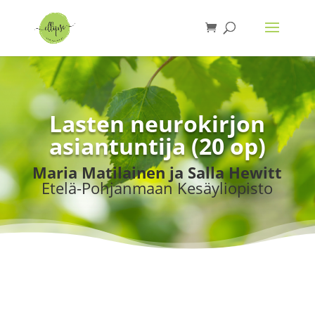
Lasten neurokirjon
asiantuntija (20 op)
Maria Matilainen ja Salla Hewitt
Etelä-Pohjanmaan Kesäyliopisto