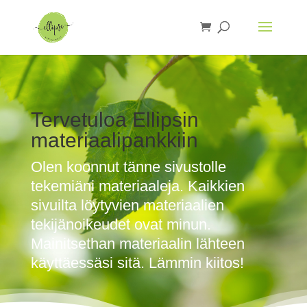
Tervetuloa Ellipsin
materiaalipankkiin
Olen koonnut tänne sivustolle
tekemiäni materiaaleja. Kaikkien
sivuilta löytyvien materiaalien
tekijänoikeudet ovat minun.
Mainitsethan materiaalin lähteen
käyttäessäsi sitä. Lämmin kiitos!