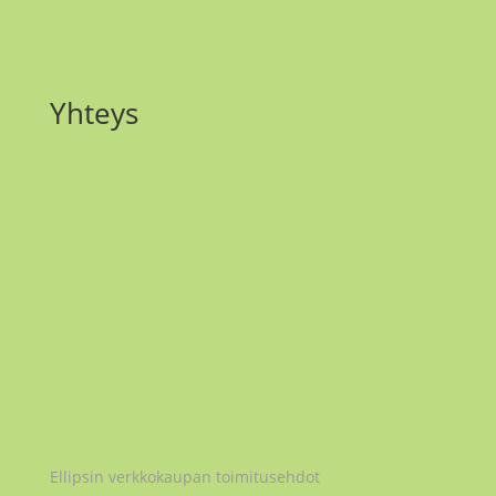
Yhteys
Email
maria.matilainen@ellipsi.me
Instagram
@maria_ellipsi
Ellipsi Oy
2979032-5
Ellipsin verkkokaupan toimitusehdot