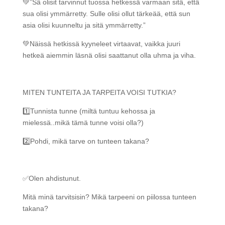
💚”Sä olisit tarvinnut tuossa hetkessä varmaan sitä, että
sua olisi ymmärretty. Sulle olisi ollut tärkeää, että sun
asia olisi kuunneltu ja sitä ymmärretty.”
💚Näissä hetkissä kyyneleet virtaavat, vaikka juuri
hetkeä aiemmin läsnä olisi saattanut olla uhma ja viha.
MITEN TUNTEITA JA TARPEITA VOISI TUTKIA?
1️⃣Tunnista tunne (miltä tuntuu kehossa ja
mielessä..mikä tämä tunne voisi olla?)
2️⃣Pohdi, mikä tarve on tunteen takana?
✅Olen ahdistunut.
Mitä minä tarvitsisin? Mikä tarpeeni on piilossa tunteen
takana?