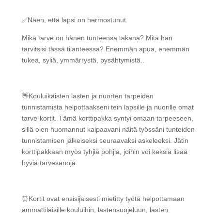
✅Näen, että lapsi on hermostunut.
Mikä tarve on hänen tunteensa takana? Mitä hän
tarvitsisi tässä tilanteessa? Enemmän apua, enemmän
tukea, syliä, ymmärrystä, pysähtymistä..
👋Kouluikäisten lasten ja nuorten tarpeiden
tunnistamista helpottaakseni tein lapsille ja nuorille omat
tarve-kortit. Tämä korttipakka syntyi omaan tarpeeseen,
sillä olen huomannut kaipaavani näitä työssäni tunteiden
tunnistamisen jälkeiseksi seuraavaksi askeleeksi. Jätin
korttipakkaan myös tyhjiä pohjia, joihin voi keksiä lisää
hyviä tarvesanoja.
⏰Kortit ovat ensisijaisesti mietitty työtä helpottamaan
ammattilaisille kouluihin, lastensuojeluun, lasten