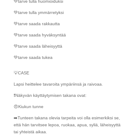
💚tarve tulla huomioiduksi
💚tarve tulla ymmärretyksi
💚tarve saada rakkautta
💚tarve saada hyväksyntää
💚tarve saada läheisyyttä
💚tarve saada tukea
💡CASE
Lapsi heittelee tavaroita ympäriinsä ja raivoaa.
❗️Näkyvän käyttäytymisen takana ovat:
😠Kiukun tunne
➡️Tunteen takana olevia tarpeita voi olla esimerkiksi se,
että hän tarvitsee lepoa, ruokaa, apua, syliä, läheisyyttä
tai yhteistä aikaa.