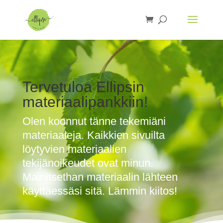
Tervetuloa Ellipsin
materiaalipankkiin!
Olen koonnut tänne tekemiäni
materiaaleja. Kaikkien sivuilta
löytyvien materiaalien
tekijänoikeudet ovat minun.
Mainitsethan materiaalin lähteen
käyttäessäsi sitä. Lämmin kiitos!