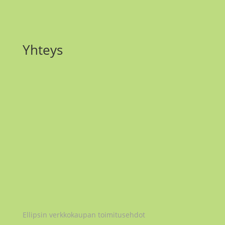
Yhteys
Email
maria.matilainen@ellipsi.me
Instagram
@maria_ellipsi
Ellipsi Oy
2979032-5
Ellipsin verkkokaupan toimitusehdot