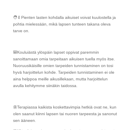
🧑‍🍼Pienten lasten kohdalla aikuiset voivat kuulostella ja
pohtia mielessään, mikä lapsen tunteen takana oleva
tarve on.
🎒Kouluiästä ylöspäin lapset oppivat paremmin
sanoittamaan omia tarpeitaan aikuisen tuella myös itse.
Nuoruusikäisille omien tarpeiden tunnistaminen on tosi
hyvä harjoittelun kohde. Tarpeiden tunnistaminen ei ole
aina helppoa meille aikusillekaan, mutta harjoittelun
avulla kehitymme siinäkin taidossa.
🦋Terapiassa kaikista koskettavimpia hetkiä ovat ne, kun
olen saanut kiinni lapsen tai nuoren tarpeesta ja sanonut
sen ääneen.