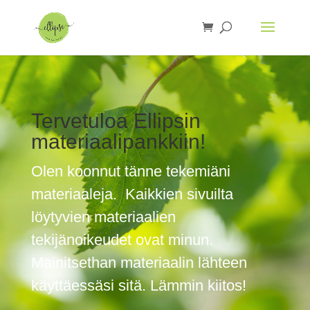
Tervetuloa Ellipsin
materiaalipankkiin!
Olen koonnut tänne tekemiäni
materiaaleja. Kaikkien sivuilta
löytyvien materiaalien
tekijänoikeudet ovat minun.
Mainitsethan materiaalin lähteen
käyttäessäsi sitä. Lämmin kiitos!