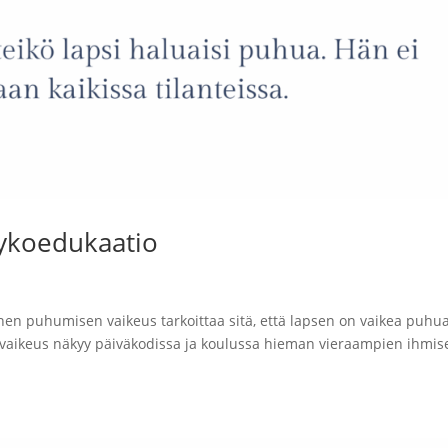
sykoedukaatio
inen puhumisen vaikeus tarkoittaa sitä, että lapsen on vaikea puhu
n vaikeus näkyy päiväkodissa ja koulussa hieman vieraampien ihmis