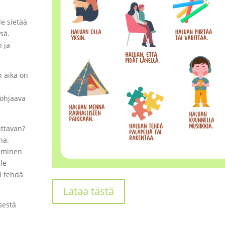
e sietää
sä.
 ja
n aika on
 ohjaava
ittavan?
na.
keminen
le
i tehdä
Lataa tästä
sestä