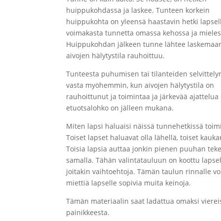
huippukohdassa ja laskee. Tunteen korkein
huippukohta on yleensä haastavin hetki lapsell
voimakasta tunnetta omassa kehossa ja mieles
Huippukohdan jälkeen tunne lähtee laskemaan
aivojen hälytystila rauhoittuu.
Tunteesta puhumisen tai tilanteiden selvittely
vasta myöhemmin, kun aivojen hälytystila on
rauhoittunut ja toimintaa ja järkevää ajattelua
etuotsalohko on jälleen mukana.
Miten lapsi haluaisi näissä tunnehetkissä toim
Toiset lapset haluavat olla lähellä, toiset kauka
Toisia lapsia auttaa jonkin pienen puuhan te
samalla. Tähän valintatauluun on koottu lapsel
joitakin vaihtoehtoja. Tämän taulun rinnalle vo
miettiä lapselle sopivia muita keinoja.
Tämän materiaalin saat ladattua omaksi vierei
painikkeesta.