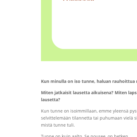
Kun minulla on iso tunne, haluan rauhoittua 
Miten jatkaisit lausetta aikuisena? Miten lapsi
lausetta?
Kun tunne on isoimmillaan, emme yleensä pys
selvittelemään tilannetta tai puhumaan vielä si
mistä tunne tuli.
Tunne on kuin aalto. Se nousee, on hetken