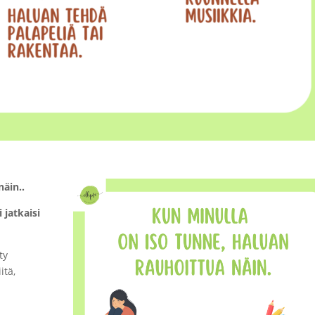
näin..
 jatkaisi
ty
itä,