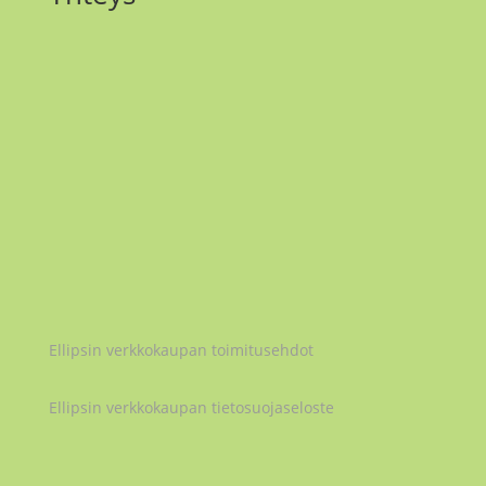
Email
maria.matilainen@ellipsi.me
Instagram
@maria_ellipsi
Ellipsi Oy
2979032-5
Ellipsin verkkokaupan toimitusehdot
Ellipsin verkkokaupan tietosuojaseloste