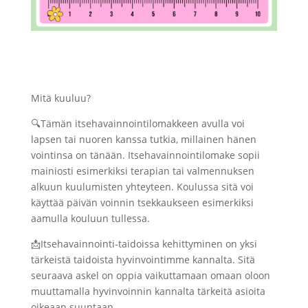
Mitä kuuluu?
🔍Tämän itsehavainnointilomakkeen avulla voi
lapsen tai nuoren kanssa tutkia, millainen hänen
vointinsa on tänään. Itsehavainnointilomake sopii
mainiosti esimerkiksi terapian tai valmennuksen
alkuun kuulumisten yhteyteen. Koulussa sitä voi
käyttää päivän voinnin tsekkaukseen esimerkiksi
aamulla kouluun tullessa.
📩Itsehavainnointi-taidoissa kehittyminen on yksi
tärkeistä taidoista hyvinvointimme kannalta. Sitä
seuraava askel on oppia vaikuttamaan omaan oloon
muuttamalla hyvinvoinnin kannalta tärkeitä asioita
oikeaan suuntaan.