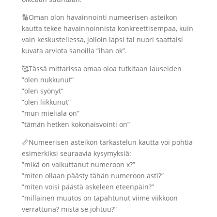
🔢Oman olon havainnointi numeerisen asteikon
kautta tekee havainnoinnista konkreettisempaa, kuin
vain keskustellessa, jolloin lapsi tai nuori saattaisi
kuvata arviota sanoilla ”ihan ok”.
🥰Tässä mittarissa omaa oloa tutkitaan lauseiden
”olen nukkunut”
”olen syönyt”
”olen liikkunut”
”mun mieliala on”
”tämän hetken kokonaisvointi on”
📏Numeerisen asteikon tarkastelun kautta voi pohtia
esimerkiksi seuraavia kysymyksiä:
”mikä on vaikuttanut numeroon x?”
”miten ollaan päästy tähän numeroon asti?”
”miten voisi päästä askeleen eteenpäin?”
”millainen muutos on tapahtunut viime viikkoon
verrattuna? mistä se johtuu?”